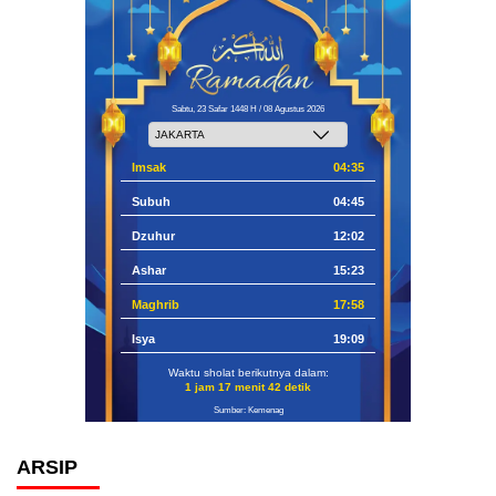
Sabtu, 23 Safar 1448 H / 08 Agustus 2026
Imsak
04:35
Subuh
04:45
Dzuhur
12:02
Ashar
15:23
Maghrib
17:58
Isya
19:09
Waktu sholat berikutnya dalam:
1 jam 17 menit 41 detik
Sumber: Kemenag
ARSIP