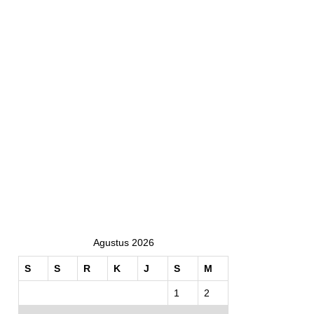
Agustus 2026
S
S
R
K
J
S
M
1
2