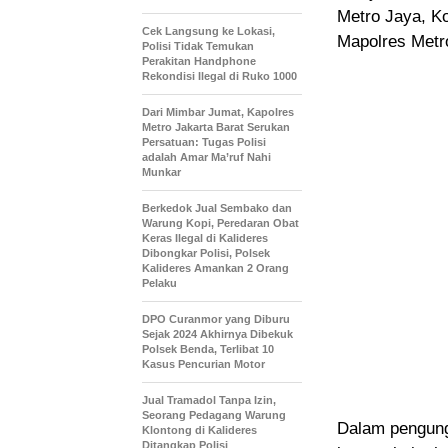
Metro Jaya, K
Cek Langsung ke Lokasi,
Mapolres Metro
Polisi Tidak Temukan
Perakitan Handphone
Rekondisi Ilegal di Ruko 1000
Dari Mimbar Jumat, Kapolres
Metro Jakarta Barat Serukan
Persatuan: Tugas Polisi
adalah Amar Ma’ruf Nahi
Munkar
Berkedok Jual Sembako dan
Warung Kopi, Peredaran Obat
Keras Ilegal di Kalideres
Dibongkar Polisi, Polsek
Kalideres Amankan 2 Orang
Pelaku
DPO Curanmor yang Diburu
Sejak 2024 Akhirnya Dibekuk
Polsek Benda, Terlibat 10
Kasus Pencurian Motor
Jual Tramadol Tanpa Izin,
Seorang Pedagang Warung
Dalam pengungk
Klontong di Kalideres
Ditangkap Polisi