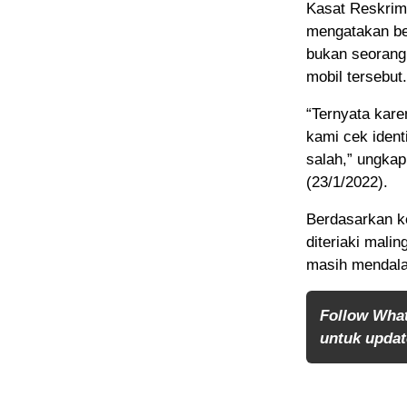
Kasat Reskrim
mengatakan be
bukan seorang 
mobil tersebut.
“Ternyata kare
kami cek ident
salah,” ungka
(23/1/2022).
Berdasarkan ke
diteriaki mali
masih mendalam
Follow Wha
untuk update