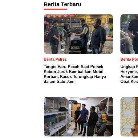
Berita Terbaru
Berita Polres
Berita Po
Tangis Haru Pecah Saat Polsek
Ungkap P
Kebon Jeruk Kembalikan Mobil
Hexymer,
Korban, Kasus Terungkap Hanya
Amankan 
dalam Satu Jam
Obat Ker