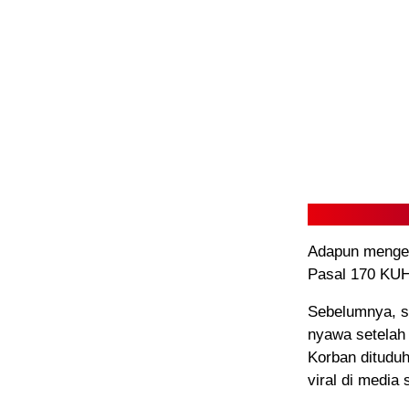
Adapun mengena
Pasal 170 KUH
Sebelumnya, s
nyawa setelah
Korban dituduh
viral di media 