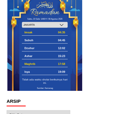
Sabtu, 23 Safar 1448 H / 08 Agustus 2026
Imsak
04:35
Subuh
04:45
Dzuhur
12:02
Ashar
15:23
Maghrib
17:58
Isya
19:09
Tidak ada waktu sholat berikutnya hari
ini.
Sumber: Kemenag
ARSIP
Arsip