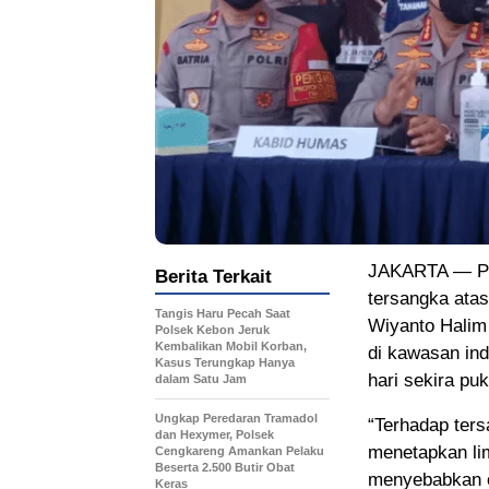
JAKARTA — Pol
Berita Terkait
tersangka ata
Tangis Haru Pecah Saat
Wiyanto Halim 
Polsek Kebon Jeruk
Kembalikan Mobil Korban,
di kawasan ind
Kasus Terungkap Hanya
hari sekira pu
dalam Satu Jam
Ungkap Peredaran Tramadol
“Terhadap ters
dan Hexymer, Polsek
menetapkan li
Cengkareng Amankan Pelaku
Beserta 2.500 Butir Obat
menyebabkan o
Keras