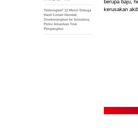
berupa baju, h
kerusakan akib
Terbongkar! 12 Motor Diduga
Hasil Curian Hendak
Diseberangkan ke Sumatera,
Polisi Amankan Truk
Pengangkut