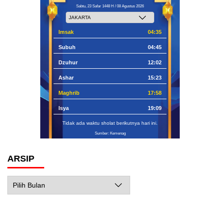
Sabtu, 23 Safar 1448 H / 08 Agustus 2026
Imsak
04:35
Subuh
04:45
Dzuhur
12:02
Ashar
15:23
Maghrib
17:58
Isya
19:09
Tidak ada waktu sholat berikutnya hari ini.
Sumber: Kemenag
ARSIP
Arsip