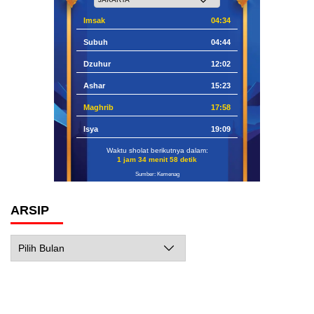
Imsak
04:34
Subuh
04:44
Dzuhur
12:02
Ashar
15:23
Maghrib
17:58
Isya
19:09
Waktu sholat berikutnya dalam:
1 jam 34 menit 57 detik
Sumber: Kemenag
ARSIP
Arsip