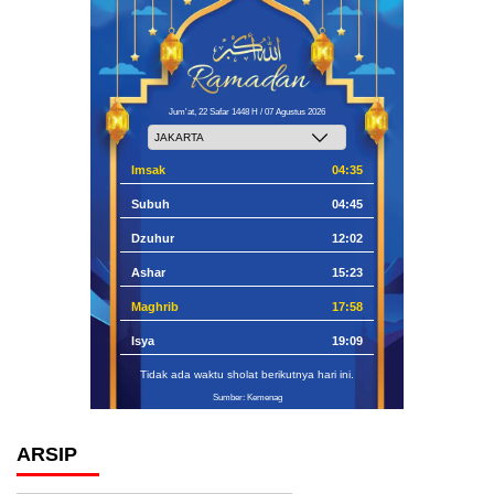
Jum'at, 22 Safar 1448 H / 07 Agustus 2026
Imsak
04:35
Subuh
04:45
Dzuhur
12:02
Ashar
15:23
Maghrib
17:58
Isya
19:09
Tidak ada waktu sholat berikutnya hari ini.
Sumber: Kemenag
ARSIP