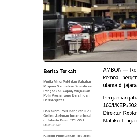
AMBON — Rotasi
Berita Terkait
kembali berger
Media Mitra Polri dan Sahabat
utama di jajar
Propam Gencarkan Sosialisasi
Pengaduan Cepat, Wujudkan
Polri Presisi yang Bersih dan
Pergantian jab
Berintegritas
166/I/KEP./202
Bareskrim Polri Bongkar Judi
Direktur Resk
Online Jaringan Internasional
Maluku Tengah
di Jakarta Barat, 321 WNA
Diamankan
Kapolri Perintahkan Tes Urine