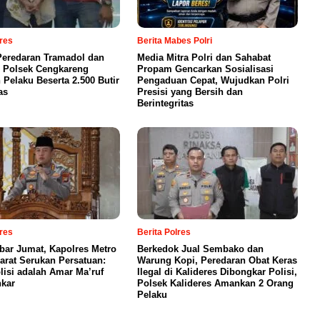
lres
Berita Mabes Polri
eredaran Tramadol dan
Media Mitra Polri dan Sahabat
 Polsek Cengkareng
Propam Gencarkan Sosialisasi
Pelaku Beserta 2.500 Butir
Pengaduan Cepat, Wujudkan Polri
as
Presisi yang Bersih dan
Berintegritas
lres
Berita Polres
bar Jumat, Kapolres Metro
Berkedok Jual Sembako dan
Barat Serukan Persatuan:
Warung Kopi, Peredaran Obat Keras
lisi adalah Amar Ma’ruf
Ilegal di Kalideres Dibongkar Polisi,
kar
Polsek Kalideres Amankan 2 Orang
Pelaku