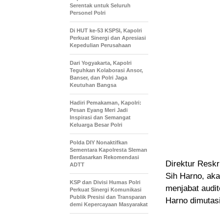
Serentak untuk Seluruh
Personel Polri
Di HUT ke-53 KSPSI, Kapolri
Perkuat Sinergi dan Apresiasi
Kepedulian Perusahaan
Dari Yogyakarta, Kapolri
Teguhkan Kolaborasi Ansor,
Banser, dan Polri Jaga
Keutuhan Bangsa
Hadiri Pemakaman, Kapolri:
Pesan Eyang Meri Jadi
Inspirasi dan Semangat
Keluarga Besar Polri
Polda DIY Nonaktifkan
Sementara Kapolresta Sleman
Berdasarkan Rekomendasi
Direktur Resk
ADTT
Sih Harno, aka
KSP dan Divisi Humas Polri
menjabat audit
Perkuat Sinergi Komunikasi
Publik Presisi dan Transparan
Harno dimutas
demi Kepercayaan Masyarakat