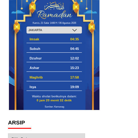
Kamis, 21 Safar 1448 H / 06 Agustus 2026
Imsak
04:35
Subuh
04:45
Dzuhur
12:02
Ashar
15:23
Maghrib
17:58
Isya
19:09
Waktu sholat berikutnya dalam:
0 jam 20 menit 31 detik
Sumber: Kemenag
ARSIP
Arsip