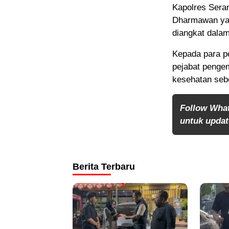
Kapolres Sera
Dharmawan yan
diangkat dalam
Kepada para pe
pejabat penge
kesehatan seb
Follow Wha
untuk update
Berita Terbaru