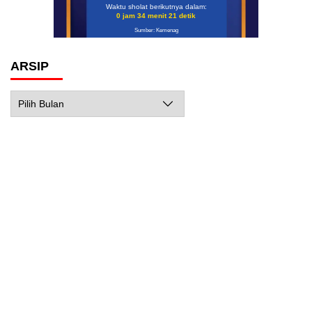
Waktu sholat berikutnya dalam:
0 jam 34 menit 20 detik
Sumber: Kemenag
ARSIP
Arsip