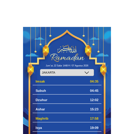
Jum'at, 22 Safar 1448 H / 07 Agustus 2026
Imsak
04:35
Subuh
04:45
Dzuhur
12:02
Ashar
15:23
Maghrib
17:58
Isya
19:09