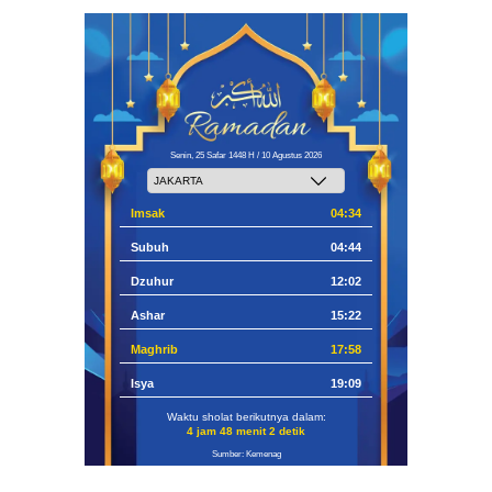
Senin, 25 Safar 1448 H / 10 Agustus 2026
Imsak
04:34
Subuh
04:44
Dzuhur
12:02
Ashar
15:22
Maghrib
17:58
Isya
19:09
Waktu sholat berikutnya dalam:
4 jam 48 menit 1 detik
Sumber: Kemenag