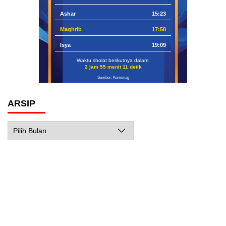
Ashar
15:23
Maghrib
17:58
Isya
19:09
Waktu sholat berikutnya dalam:
2 jam 55 menit 10 detik
Sumber: Kemenag
ARSIP
Arsip