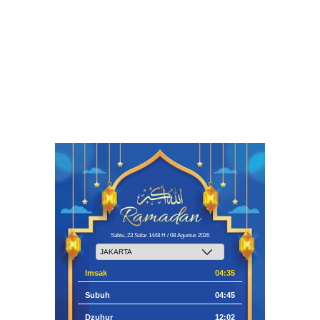
Sabtu, 23 Safar 1448 H / 08 Agustus 2026
Imsak
04:35
Subuh
04:45
Dzuhur
12:02