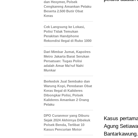
dan Hexymer, Polsek
Cengkareng Amankan Pelaku
Beserta 2.500 Butir Obat
Keras
Cek Langsung ke Lokasi,
Polisi Tidak Temukan
Perakitan Handphone
Rekondisi Ilegal di Ruko 1000
Dari Mimbar Jumat, Kapolres
Metro Jakarta Barat Serukan
Persatuan: Tugas Polisi
adalah Amar Ma’ruf Nahi
Munkar
Berkedok Jual Sembako dan
Warung Kopi, Peredaran Obat
Keras Ilegal di Kalideres
Dibongkar Polisi, Polsek
Kalideres Amankan 2 Orang
Pelaku
DPO Curanmor yang Diburu
Kasus pertama
Sejak 2024 Akhirnya Dibekuk
Polsek Benda, Terlibat 10
Agung Setiawa
Kasus Pencurian Motor
Bantarkawung.