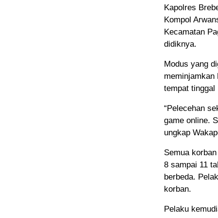
Kapolres Breb
Kompol Arwans
Kecamatan Pa
didiknya.
Modus yang di
meminjamkan h
tempat tinggal
“Pelecehan sek
game online. S
ungkap Wakapo
Semua korban 
8 sampai 11 ta
berbeda. Pela
korban.
Pelaku kemudi