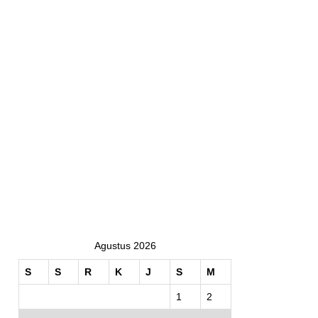
Agustus 2026
S
S
R
K
J
S
M
1
2