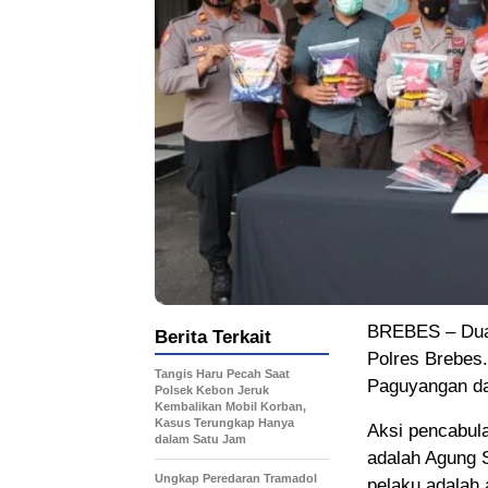
BREBES – Dua k
Berita Terkait
Polres Brebes.
Tangis Haru Pecah Saat
Paguyangan d
Polsek Kebon Jeruk
Kembalikan Mobil Korban,
Kasus Terungkap Hanya
Aksi pencabula
dalam Satu Jam
adalah Agung S
Ungkap Peredaran Tramadol
pelaku adalah 