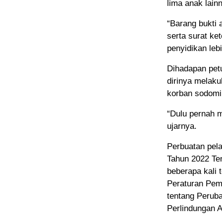
lima anak lain
“Barang bukti 
serta surat ke
penyidikan leb
Dihadapan pet
dirinya melaku
korban sodomi 
“Dulu pernah m
ujarnya.
Perbuatan pela
Tahun 2022 Te
beberapa kali 
Peraturan Pem
tentang Perub
Perlindungan 