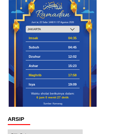
Jum'at, 22 Safar 1448 H / 07 Agustus 2026
Imsak
04:35
Subuh
04:45
Dzuhur
12:02
Ashar
15:23
Maghrib
17:58
Isya
19:09
Waktu sholat berikutnya dalam:
6 jam 0 menit 26 detik
Sumber: Kemenag
ARSIP
Arsip