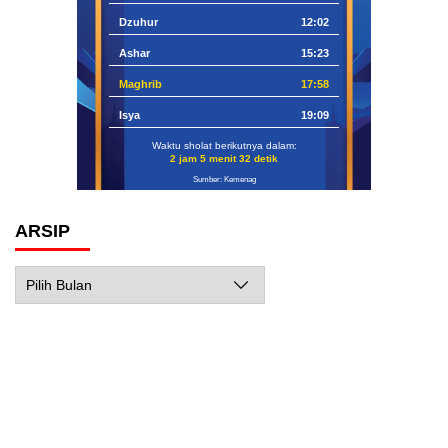
Dzuhur
12:02
Ashar
15:23
Maghrib
17:58
Isya
19:09
Waktu sholat berikutnya dalam:
2 jam 5 menit 31 detik
Sumber: Kemenag
ARSIP
Arsip