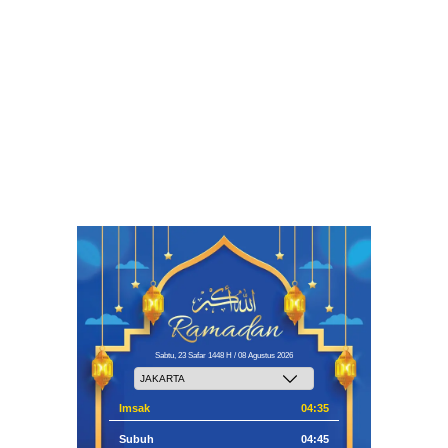
Sabtu, 23 Safar 1448 H / 08 Agustus 2026
Imsak
04:35
Subuh
04:45