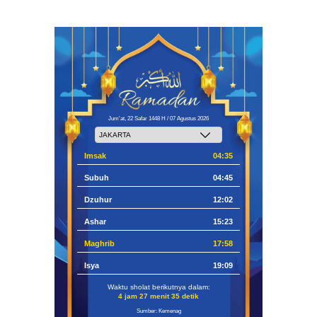
Jum'at, 22 Safar 1448 H / 07 Agustus 2026
Imsak
04:35
Subuh
04:45
Dzuhur
12:02
Ashar
15:23
Maghrib
17:58
Isya
19:09
Waktu sholat berikutnya dalam:
4 jam 27 menit 34 detik
Sumber: Kemenag