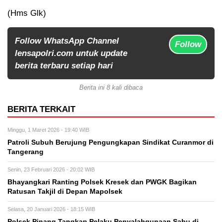
(Hms Glk)
Follow WhatsApp Channel
Follow
lensapolri.com untuk update
berita terbaru setiap hari
Berita ini 8 kali dibaca
BERITA TERKAIT
Minggu, 1 Maret 2026 - 19:40 WIB
Patroli Subuh Berujung Pengungkapan Sindikat Curanmor di
Tangerang
Senin, 23 Februari 2026 - 20:02 WIB
Bhayangkari Ranting Polsek Kresek dan PWGK Bagikan
Ratusan Takjil di Depan Mapolsek
Selasa, 20 Januari 2026 - 18:15 WIB
Polsek Pinang Tangkap Pelaku Penyalahgunaan Sabu di