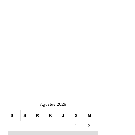
Agustus 2026
S
S
R
K
J
S
M
1
2