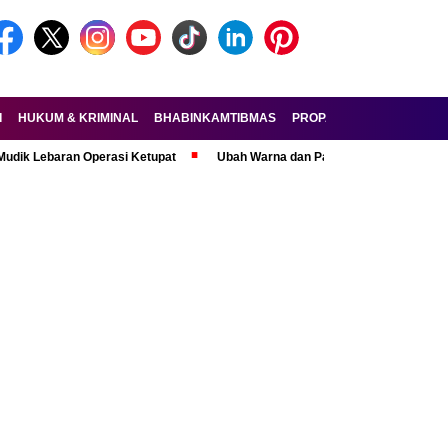
I
HUKUM & KRIMINAL
BHABINKAMTIBMAS
PROPAM
FORKOPIMDA
aran Operasi Ketupat
Ubah Warna dan Pasang Pelat Palsu, Pelaku Cur