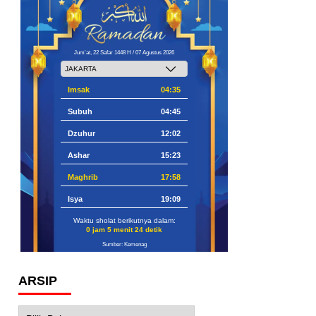
Jum'at, 22 Safar 1448 H / 07 Agustus 2026
Imsak
04:35
Subuh
04:45
Dzuhur
12:02
Ashar
15:23
Maghrib
17:58
Isya
19:09
Waktu sholat berikutnya dalam:
0 jam 5 menit 23 detik
Sumber: Kemenag
ARSIP
Arsip