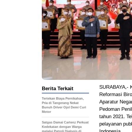
SURABAYA,- K
Berita Terkait
Reformasi Bir
Tertekan Biaya Pernikahan,
Aparatur Nega
Pria di Tangerang Nekat
Bunuh Driver Ojol Demi Curi
Pedoman Penila
Motor
tahun 2021. Te
Satgas Damai Cartenz Perkuat
pelayanan publ
Kedekatan dengan Warga
Indonesia.
melalui Patroli Dialogis di