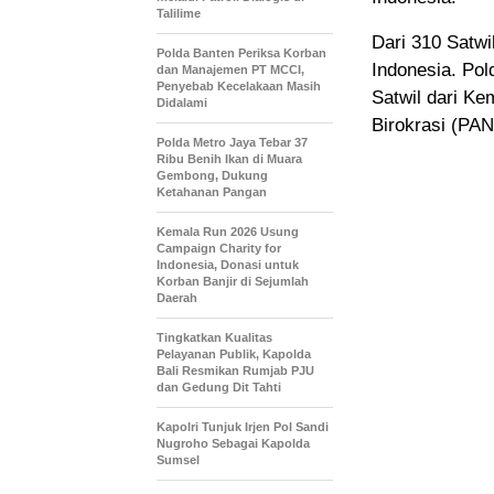
Talilime
Dari 310 Satwi
Polda Banten Periksa Korban
Indonesia. Pol
dan Manajemen PT MCCI,
Penyebab Kecelakaan Masih
Satwil dari K
Didalami
Birokrasi (PA
Polda Metro Jaya Tebar 37
Ribu Benih Ikan di Muara
Gembong, Dukung
Ketahanan Pangan
Kemala Run 2026 Usung
Campaign Charity for
Indonesia, Donasi untuk
Korban Banjir di Sejumlah
Daerah
Tingkatkan Kualitas
Pelayanan Publik, Kapolda
Bali Resmikan Rumjab PJU
dan Gedung Dit Tahti
Kapolri Tunjuk Irjen Pol Sandi
Nugroho Sebagai Kapolda
Sumsel