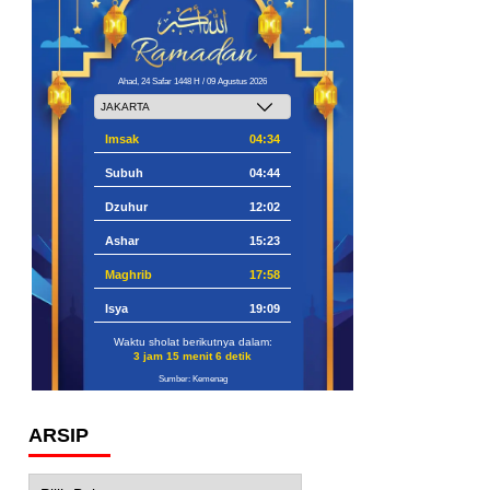
Ahad, 24 Safar 1448 H / 09 Agustus 2026
Imsak
04:34
Subuh
04:44
Dzuhur
12:02
Ashar
15:23
Maghrib
17:58
Isya
19:09
Waktu sholat berikutnya dalam:
3 jam 15 menit 5 detik
Sumber: Kemenag
ARSIP
Arsip