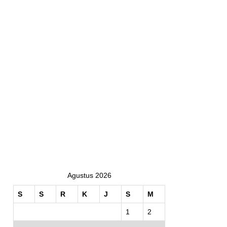
Agustus 2026
S
S
R
K
J
S
M
1
2