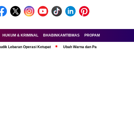
HUKUM & KRIMINAL
BHABINKAMTIBMAS
PROPAM
FORKOPIMDA
an Operasi Ketupat
Ubah Warna dan Pasang Pelat Palsu, Pelaku Curanm