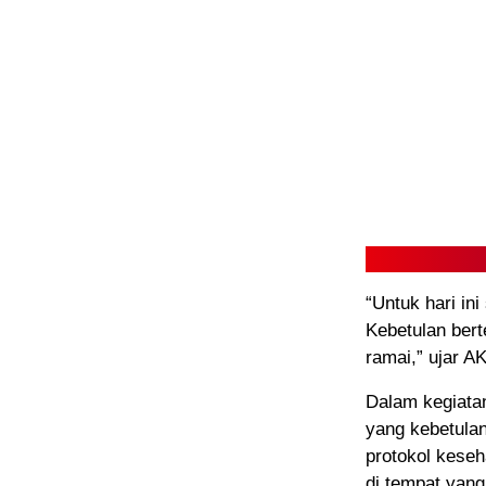
“Untuk hari in
Kebetulan bert
ramai,” ujar A
Dalam kegiata
yang kebetulan
protokol kese
di tempat yan