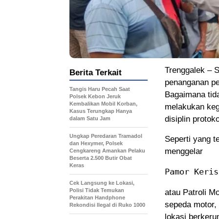
Trenggalek – S
Berita Terkait
penanganan pen
Tangis Haru Pecah Saat
Bagaimana tida
Polsek Kebon Jeruk
Kembalikan Mobil Korban,
melakukan ke
Kasus Terungkap Hanya
disiplin protok
dalam Satu Jam
Ungkap Peredaran Tramadol
Seperti yang t
dan Hexymer, Polsek
menggelar
Cengkareng Amankan Pelaku
Beserta 2.500 Butir Obat
Keras
Pamor Keris
Cek Langsung ke Lokasi,
Polisi Tidak Temukan
atau Patroli 
Perakitan Handphone
sepeda motor, 
Rekondisi Ilegal di Ruko 1000
lokasi berkeru