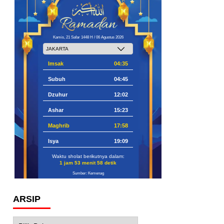
Kamis, 21 Safar 1448 H / 06 Agustus 2026
Imsak
04:35
Subuh
04:45
Dzuhur
12:02
Ashar
15:23
Maghrib
17:58
Isya
19:09
Waktu sholat berikutnya dalam:
1 jam 53 menit 57 detik
Sumber: Kemenag
ARSIP
Arsip