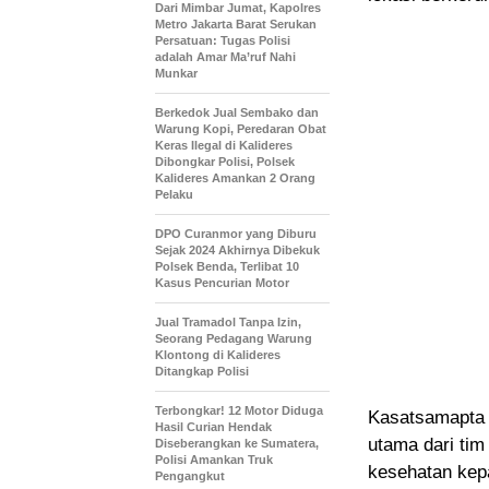
Dari Mimbar Jumat, Kapolres
Metro Jakarta Barat Serukan
Persatuan: Tugas Polisi
adalah Amar Ma’ruf Nahi
Munkar
Berkedok Jual Sembako dan
Warung Kopi, Peredaran Obat
Keras Ilegal di Kalideres
Dibongkar Polisi, Polsek
Kalideres Amankan 2 Orang
Pelaku
DPO Curanmor yang Diburu
Sejak 2024 Akhirnya Dibekuk
Polsek Benda, Terlibat 10
Kasus Pencurian Motor
Jual Tramadol Tanpa Izin,
Seorang Pedagang Warung
Klontong di Kalideres
Ditangkap Polisi
Terbongkar! 12 Motor Diduga
Kasatsamapta 
Hasil Curian Hendak
utama dari tim
Diseberangkan ke Sumatera,
Polisi Amankan Truk
kesehatan kep
Pengangkut