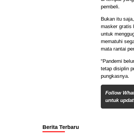
pembeli.
Bukan itu saja
masker gratis 
untuk menggug
mematuhi sega
mata rantai pe
“Pandemi belum
tetap disiplin 
pungkasnya.
Follow Wha
untuk update
Berita Terbaru