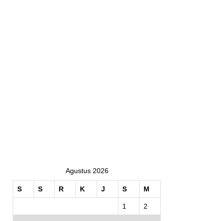
Agustus 2026
S
S
R
K
J
S
M
1
2