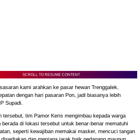
SCROLL TO RESUME CONTENT
i sasaran kami arahkan ke pasar hewan Trenggalek.
epatan dengan hari pasaran Pon, jadi biasanya lebih
KP Supadi.
n tersebut, tim Pamor Keris mengimbau kepada warga
 berada di lokasi tersebut untuk benar-benar mematuhi
hatan, seperti kewajiban memakai masker, mencuci tangan
g disediakan dan menjaga jarak baik pedagang maupun