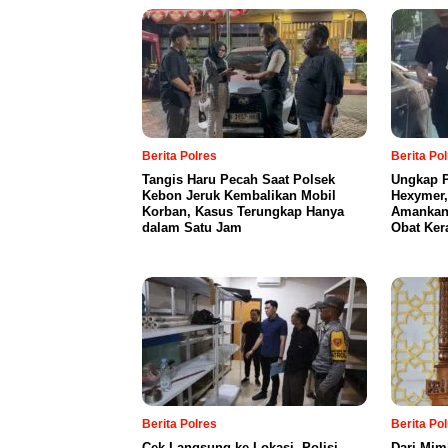
Berita Polres
Berita Po
Tangis Haru Pecah Saat Polsek
Ungkap P
Kebon Jeruk Kembalikan Mobil
Hexymer,
Korban, Kasus Terungkap Hanya
Amankan 
dalam Satu Jam
Obat Ker
Berita Polres
Berita Po
Cek Langsung ke Lokasi, Polisi
Dari Mim