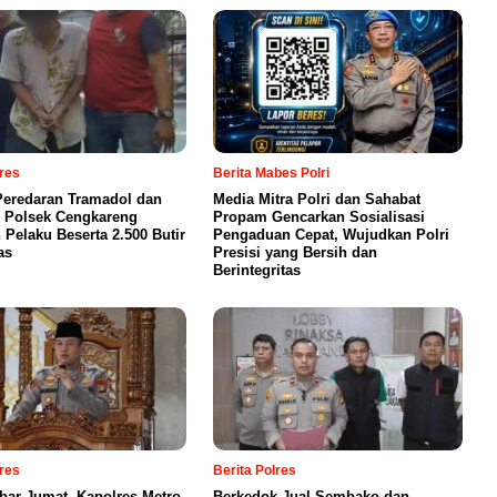
lres
Berita Mabes Polri
eredaran Tramadol dan
Media Mitra Polri dan Sahabat
 Polsek Cengkareng
Propam Gencarkan Sosialisasi
Pelaku Beserta 2.500 Butir
Pengaduan Cepat, Wujudkan Polri
as
Presisi yang Bersih dan
Berintegritas
lres
Berita Polres
bar Jumat, Kapolres Metro
Berkedok Jual Sembako dan