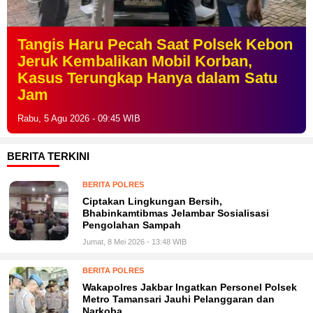
Ungkap Peredaran Tramadol dan
Hexymer, Polsek Cengkareng
Amankan Pelaku Beserta 2.500 Butir
Obat Keras
Rabu, 5 Agu 2026 - 09:41 WIB
BERITA TERKINI
BERITA POLRES
Ciptakan Lingkungan Bersih,
Bhabinkamtibmas Jelambar Sosialisasi
Pengolahan Sampah
Jumat, 8 Mei 2026 - 13:48 WIB
BERITA POLRES
Wakapolres Jakbar Ingatkan Personel Polsek
Metro Tamansari Jauhi Pelanggaran dan
Narkoba