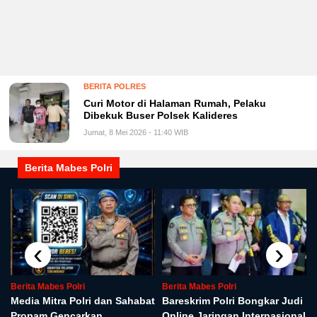
BERITA POLRES
Curi Motor di Halaman Rumah, Pelaku
Dibekuk Buser Polsek Kalideres
Jumat, 8 Mei 2026 - 11:40 WIB
Berita Mabes Polri
‹
›
Berita Mabes Polri
Berita Mabes Polri
Media Mitra Polri dan Sahabat
Bareskrim Polri Bongkar Judi
Propam Gencarkan
Online Jaringan Internasional