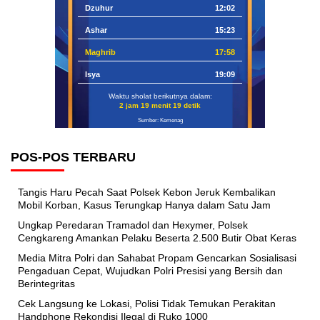
Dzuhur
12:02
Ashar
15:23
Maghrib
17:58
Isya
19:09
Waktu sholat berikutnya dalam:
2 jam 19 menit 19 detik
Sumber: Kemenag
POS-POS TERBARU
Tangis Haru Pecah Saat Polsek Kebon Jeruk Kembalikan
Mobil Korban, Kasus Terungkap Hanya dalam Satu Jam
Ungkap Peredaran Tramadol dan Hexymer, Polsek
Cengkareng Amankan Pelaku Beserta 2.500 Butir Obat Keras
Media Mitra Polri dan Sahabat Propam Gencarkan Sosialisasi
Pengaduan Cepat, Wujudkan Polri Presisi yang Bersih dan
Berintegritas
Cek Langsung ke Lokasi, Polisi Tidak Temukan Perakitan
Handphone Rekondisi Ilegal di Ruko 1000