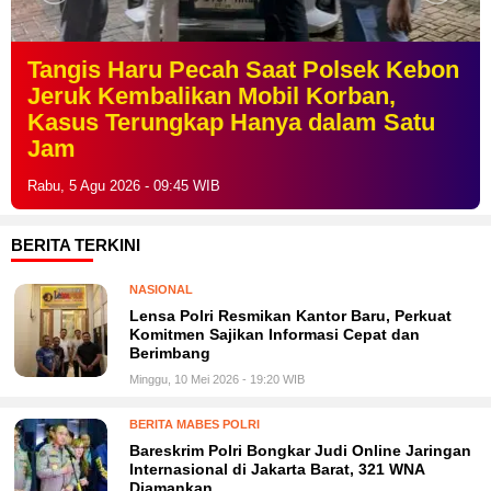
Ungkap Peredaran Tramadol dan
Hexymer, Polsek Cengkareng
Amankan Pelaku Beserta 2.500 Butir
Obat Keras
Rabu, 5 Agu 2026 - 09:41 WIB
BERITA TERKINI
NASIONAL
Lensa Polri Resmikan Kantor Baru, Perkuat
Komitmen Sajikan Informasi Cepat dan
Berimbang
Minggu, 10 Mei 2026 - 19:20 WIB
BERITA MABES POLRI
Bareskrim Polri Bongkar Judi Online Jaringan
Internasional di Jakarta Barat, 321 WNA
Diamankan