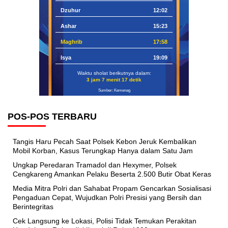
Dzuhur
12:02
Ashar
15:23
Maghrib
17:58
Isya
19:09
Waktu sholat berikutnya dalam:
3 jam 7 menit 16 detik
Sumber: Kemenag
POS-POS TERBARU
Tangis Haru Pecah Saat Polsek Kebon Jeruk Kembalikan
Mobil Korban, Kasus Terungkap Hanya dalam Satu Jam
Ungkap Peredaran Tramadol dan Hexymer, Polsek
Cengkareng Amankan Pelaku Beserta 2.500 Butir Obat Keras
Media Mitra Polri dan Sahabat Propam Gencarkan Sosialisasi
Pengaduan Cepat, Wujudkan Polri Presisi yang Bersih dan
Berintegritas
Cek Langsung ke Lokasi, Polisi Tidak Temukan Perakitan