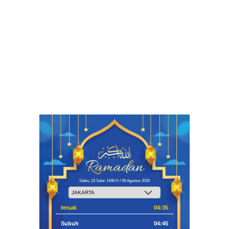
Sabtu, 23 Safar 1448 H / 08 Agustus 2026
Imsak
04:35
Subuh
04:45