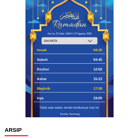
Jum'at, 22 Safar 1448 H / 07 Agustus 2026
Imsak
04:35
Subuh
04:45
Dzuhur
12:02
Ashar
15:23
Maghrib
17:58
Isya
19:09
Tidak ada waktu sholat berikutnya hari ini.
Sumber: Kemenag
ARSIP