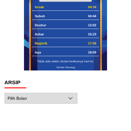
Imsak
04:34
Subuh
04:44
Dzuhur
12:02
Ashar
15:23
Maghrib
17:58
Isya
19:09
Tidak ada waktu sholat berikutnya hari ini.
Sumber: Kemenag
ARSIP
Arsip