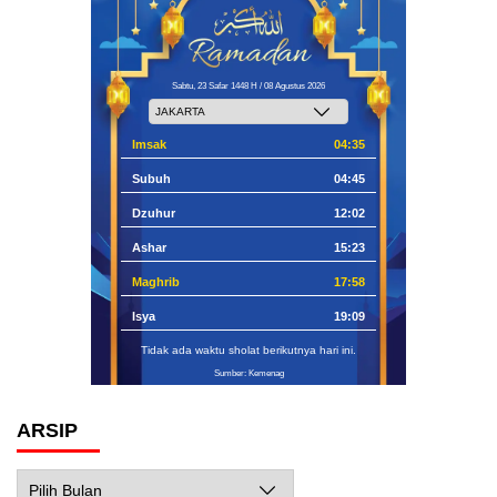
Sabtu, 23 Safar 1448 H / 08 Agustus 2026
Imsak
04:35
Subuh
04:45
Dzuhur
12:02
Ashar
15:23
Maghrib
17:58
Isya
19:09
Tidak ada waktu sholat berikutnya hari ini.
Sumber: Kemenag
ARSIP
Arsip