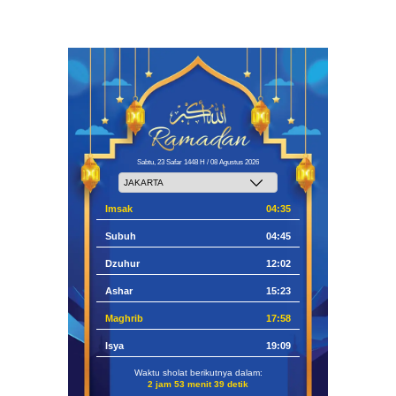
Sabtu, 23 Safar 1448 H / 08 Agustus 2026
Imsak
04:35
Subuh
04:45
Dzuhur
12:02
Ashar
15:23
Maghrib
17:58
Isya
19:09
Waktu sholat berikutnya dalam:
2 jam 53 menit 38 detik