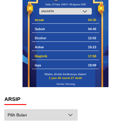
Sabtu, 23 Safar 1448 H / 08 Agustus 2026
Imsak
04:35
Subuh
04:45
Dzuhur
12:02
Ashar
15:23
Maghrib
17:58
Isya
19:09
Waktu sholat berikutnya dalam:
1 jam 46 menit 26 detik
Sumber: Kemenag
ARSIP
Arsip