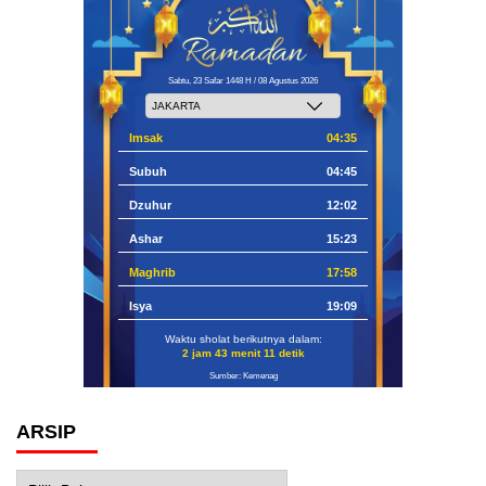
Sabtu, 23 Safar 1448 H / 08 Agustus 2026
Imsak
04:35
Subuh
04:45
Dzuhur
12:02
Ashar
15:23
Maghrib
17:58
Isya
19:09
Waktu sholat berikutnya dalam:
2 jam 43 menit 10 detik
Sumber: Kemenag
ARSIP
Arsip