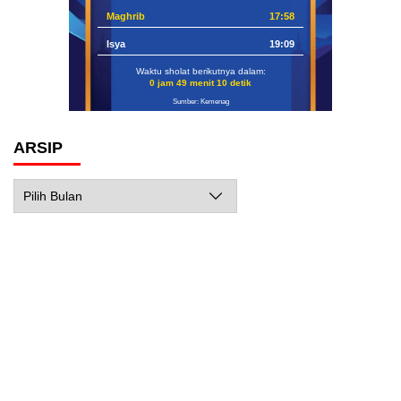
Maghrib
17:58
Isya
19:09
Waktu sholat berikutnya dalam:
0 jam 49 menit 8 detik
Sumber: Kemenag
ARSIP
Arsip