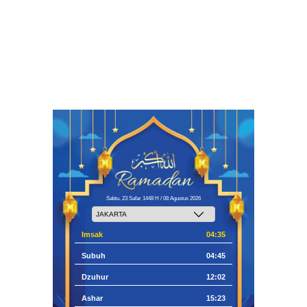
Sabtu, 23 Safar 1448 H / 08 Agustus 2026
Imsak
04:35
Subuh
04:45
Dzuhur
12:02
Ashar
15:23