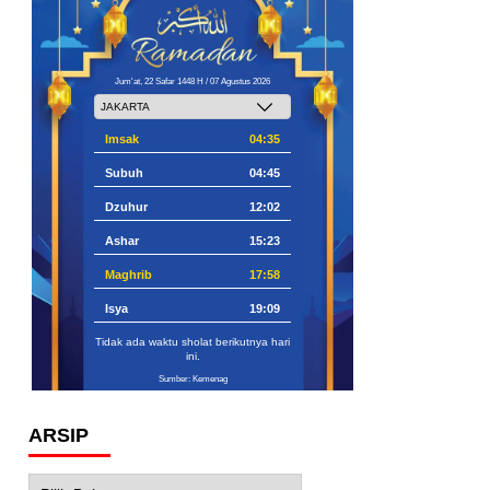
Jum'at, 22 Safar 1448 H / 07 Agustus 2026
Imsak
04:35
Subuh
04:45
Dzuhur
12:02
Ashar
15:23
Maghrib
17:58
Isya
19:09
Tidak ada waktu sholat berikutnya hari
ini.
Sumber: Kemenag
ARSIP
Arsip