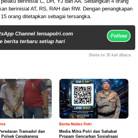
pelaku berinisial C, DH, YJ dan AA. Sedangkan 4 orang
ikan berinisial AT, RS, RAH dan RW. Dengan penangkapan
ah 15 orang ditetapkan sebagai tersangka.
tsApp Channel lensapolri.com
Follow
 berita terbaru setiap hari
Berita ini 30 kali dibaca
lres
Berita Mabes Polri
eredaran Tramadol dan
Media Mitra Polri dan Sahabat
 Polsek Cengkareng
Propam Gencarkan Sosialisasi