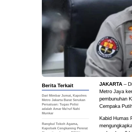
JAKARTA
– Di
Berita Terkait
Metro Jaya ke
Dari Mimbar Jumat, Kapolres
pembunuhan Ke
Metro Jakarta Barat Serukan
Persatuan: Tugas Polisi
Cempaka Putih
adalah Amar Ma’ruf Nahi
Munkar
Kabid Humas P
Rangkul Tokoh Agama,
mengungkapkan
Kapolsek Cengkareng Pererat