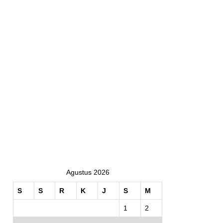
Agustus 2026
S
S
R
K
J
S
M
1
2