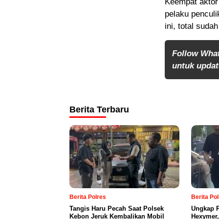
Keempat aktor 
pelaku pencul
ini, total sud
Follow Wha
untuk update
Berita Terbaru
Berita Polres
Berita Po
Tangis Haru Pecah Saat Polsek
Ungkap P
Kebon Jeruk Kembalikan Mobil
Hexymer,