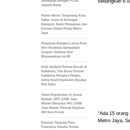
sedangkan 6 l
Sinergitas dengan PCNU
Jakarta Barat
Polres Metro Tangerang Kota
Sabet Juara di Berbagai
Kategori, Bukti Pelayanan dan
Inovasi Diakui Polda Metro
Jaya
Pimpinan Redaksi Lensa Polri
Heri Shadewa Sampaikan
Ucapan Selamat Hari
Bhayangkara ke-80
Viral Jambret Ponsel Bocah di
Kalideres, Tim Buser Polsek
Kalideres Ringkus Pelaku,
Uang Hasil Kejahatan Dipakai
Beli Sabu
Tebar Kepedulian di Jumat
Berkah, DPC GRIB Jaya
Medan Bersama PAC GRIB
Jaya Medan Petisah Bagikan
500 Nasi Kotak
“Ada 15 orang 
Metro Jaya, Se
Karutan Tanjung Pura
Fransisco Pandia Terima