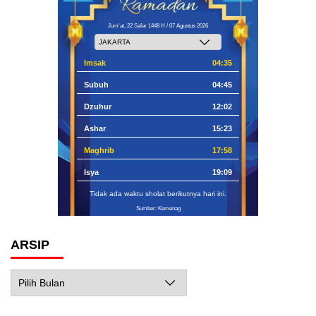
Jum'at, 22 Safar 1448 H / 07 Agustus 2026
Imsak
04:35
Subuh
04:45
Dzuhur
12:02
Ashar
15:23
Maghrib
17:58
Isya
19:09
Tidak ada waktu sholat berikutnya hari ini.
Sumber: Kemenag
ARSIP
Arsip