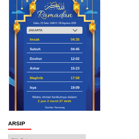
Sabtu, 23 Safar 1448 H / 08 Agustus 2026
Imsak
04:35
Subuh
04:45
Dzuhur
12:02
Ashar
15:23
Maghrib
17:58
Isya
19:09
Waktu sholat berikutnya dalam:
2 jam 2 menit 36 detik
Sumber: Kemenag
ARSIP
Arsip