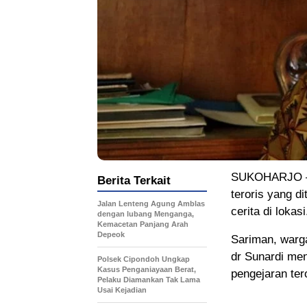
SUKOHARJO – C
Berita Terkait
teroris yang 
Jalan Lenteng Agung Amblas
cerita di lokasi
dengan lubang Menganga,
Kemacetan Panjang Arah
Depeok
Sariman, warg
dr Sunardi me
Polsek Cipondoh Ungkap
Kasus Penganiayaan Berat,
pengejaran tero
Pelaku Diamankan Tak Lama
Usai Kejadian