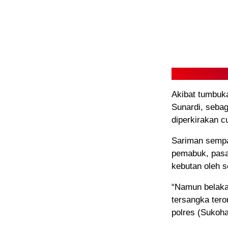
Akibat tumbuka
Sunardi, seba
diperkirakan c
Sariman sempa
pemabuk, pasa
kebutan oleh s
“Namun belaka
tersangka tero
polres (Sukoha