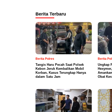
Berita Terbaru
Berita Polres
Berita Po
Tangis Haru Pecah Saat Polsek
Ungkap P
Kebon Jeruk Kembalikan Mobil
Hexymer,
Korban, Kasus Terungkap Hanya
Amankan 
dalam Satu Jam
Obat Ker