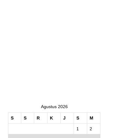
Agustus 2026
S
S
R
K
J
S
M
1
2