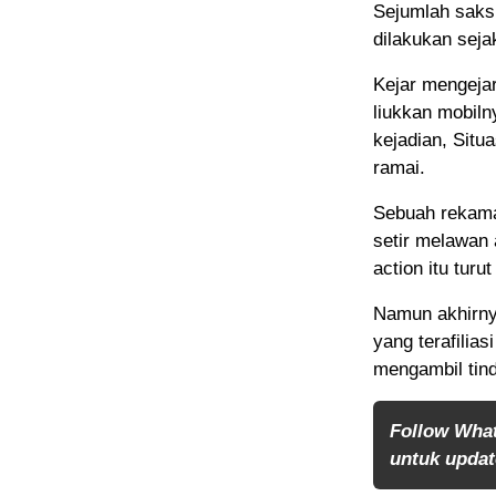
Sejumlah saksi
dilakukan seja
Kejar mengejar
liukkan mobiln
kejadian, Situ
ramai.
Sebuah rekama
setir melawan 
action itu tur
Namun akhirnya
yang terafilias
mengambil tind
Follow Wha
untuk update