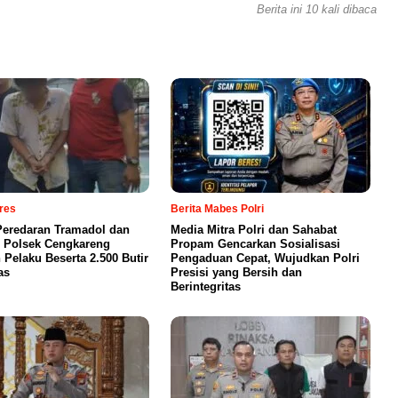
Berita ini 10 kali dibaca
lres
Berita Mabes Polri
eredaran Tramadol dan
Media Mitra Polri dan Sahabat
 Polsek Cengkareng
Propam Gencarkan Sosialisasi
Pelaku Beserta 2.500 Butir
Pengaduan Cepat, Wujudkan Polri
as
Presisi yang Bersih dan
Berintegritas