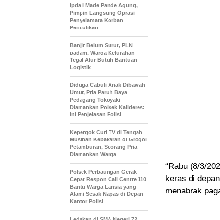
Ipda I Made Pande Agung,
Pimpin Langsung Oprasi
Penyelamata Korban
Penculikan
Banjir Belum Surut, PLN
padam, Warga Kelurahan
Tegal Alur Butuh Bantuan
Logistik
Diduga Cabuli Anak Dibawah
Umur, Pria Paruh Baya
Pedagang Tokoyaki
Diamankan Polsek Kalideres:
Ini Penjelasan Polisi
Kepergok Curi TV di Tengah
Musibah Kebakaran di Grogol
Petamburan, Seorang Pria
Diamankan Warga
“Rabu (8/3/20
Polsek Perbaungan Gerak
keras di depan
Cepat Respon Call Centre 110
Bantu Warga Lansia yang
menabrak pagar
Alami Sesak Napas di Depan
Kantor Polisi
Ledakan di SMA Negeri 72