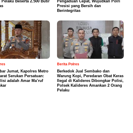
Pelaku Beserta 2.500 Butir
Pengaduan Cepat, Wujudkan Polri
as
Presisi yang Bersih dan
Berintegritas
lres
Berita Polres
bar Jumat, Kapolres Metro
Berkedok Jual Sembako dan
Barat Serukan Persatuan:
Warung Kopi, Peredaran Obat Keras
lisi adalah Amar Ma’ruf
Ilegal di Kalideres Dibongkar Polisi,
kar
Polsek Kalideres Amankan 2 Orang
Pelaku