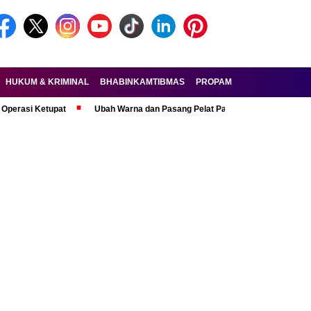
HUKUM & KRIMINAL
BHABINKAMTIBMAS
PROPAM
FORKOPIMDA
Ketupat
Ubah Warna dan Pasang Pelat Palsu, Pelaku Curanmor R6 Ditan