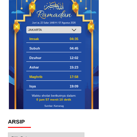
Jum'at, 22 Safar 1448 H / 07 Agustus 2026
Imsak
04:35
Subuh
04:45
Dzuhur
12:02
Ashar
15:23
Maghrib
17:58
Isya
19:09
Waktu sholat berikutnya dalam:
0 jam 57 menit 9 detik
Sumber: Kemenag
ARSIP
Arsip