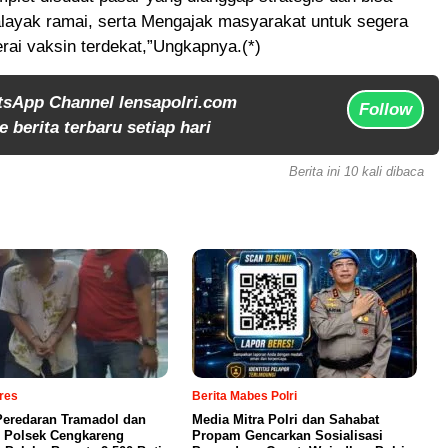
halayak ramai, serta Mengajak masyarakat untuk segera
rai vaksin terdekat,”Ungkapnya.(*)
tsApp Channel lensapolri.com
Follow
 berita terbaru setiap hari
Berita ini 10 kali dibaca
lres
Berita Mabes Polri
eredaran Tramadol dan
Media Mitra Polri dan Sahabat
 Polsek Cengkareng
Propam Gencarkan Sosialisasi