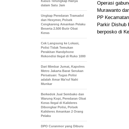
Kasus Terungkap Hanya
Operasi gabung
dalam Satu Jam
Murawanto dan 
Ungkap Peredaran Tramadol
PP Kecamatan 
dan Hexymer, Polsek
Parkir Dishub
Cengkareng Amankan Pelaku
Beserta 2.500 Butir Obat
berposko di Ke
Keras
Cek Langsung ke Lokasi,
Polisi Tidak Temukan
Perakitan Handphone
Rekondisi Ilegal di Ruko 1000
Dari Mimbar Jumat, Kapolres
Metro Jakarta Barat Serukan
Persatuan: Tugas Polisi
adalah Amar Ma’ruf Nahi
Munkar
Berkedok Jual Sembako dan
Warung Kopi, Peredaran Obat
Keras Ilegal di Kalideres
Dibongkar Polisi, Polsek
Kalideres Amankan 2 Orang
Pelaku
DPO Curanmor yang Diburu