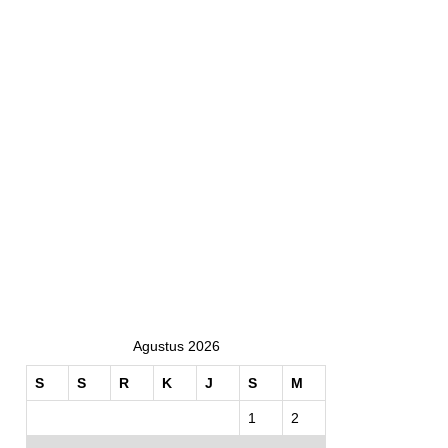
Agustus 2026
S
S
R
K
J
S
M
1
2