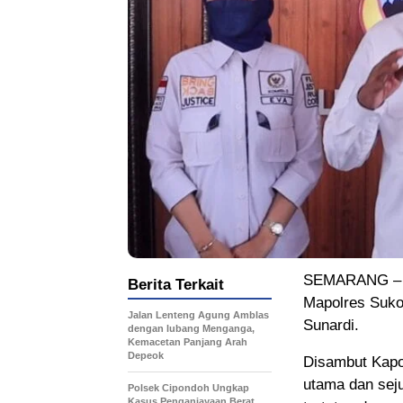
SEMARANG – Ko
Berita Terkait
Mapolres Sukoh
Jalan Lenteng Agung Amblas
Sunardi.
dengan lubang Menganga,
Kemacetan Panjang Arah
Depeok
Disambut Kapol
utama dan seju
Polsek Cipondoh Ungkap
Kasus Penganiayaan Berat,