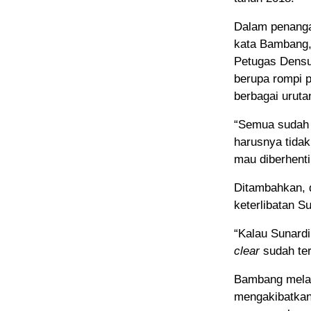
Dalam penanga
kata Bambang,
Petugas Dens
berupa rompi p
berbagai uruta
“Semua sudah 
harusnya tidak 
mau diberhenti
Ditambahkan, d
keterlibatan S
“Kalau Sunardi
clear
sudah terb
Bambang melan
mengakibatkan 