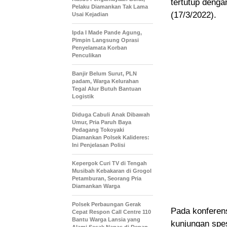
tertutup denga
Pelaku Diamankan Tak Lama
(17/3/2022).
Usai Kejadian
Ipda I Made Pande Agung,
Pimpin Langsung Oprasi
Penyelamata Korban
Penculikan
Banjir Belum Surut, PLN
padam, Warga Kelurahan
Tegal Alur Butuh Bantuan
Logistik
Diduga Cabuli Anak Dibawah
Umur, Pria Paruh Baya
Pedagang Tokoyaki
Diamankan Polsek Kalideres:
Ini Penjelasan Polisi
Kepergok Curi TV di Tengah
Musibah Kebakaran di Grogol
Petamburan, Seorang Pria
Diamankan Warga
Polsek Perbaungan Gerak
Pada konferen
Cepat Respon Call Centre 110
Bantu Warga Lansia yang
kunjungan spe