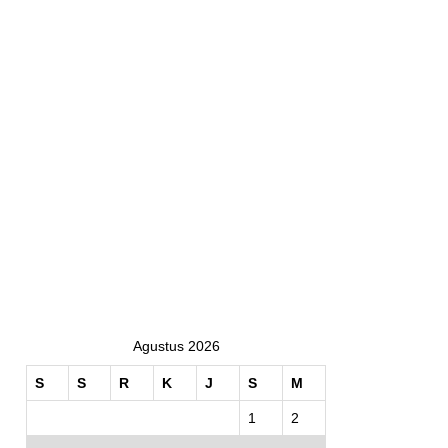
Agustus 2026
S
S
R
K
J
S
M
1
2