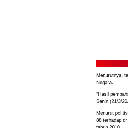
Menurutnya, t
Negara.
“Hasil pembahas
Senin (21/3/2
Menurut politi
88 terhadap d
tahun 2018.