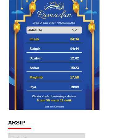
Ahad, 24 Safar 1448 H / 09 Agustus 2026
Imsak
04:34
Subuh
04:44
Dzuhur
12:02
Ashar
15:23
Maghrib
17:58
Isya
19:09
Waktu sholat berikutnya dalam:
0 jam 50 menit 10 detik
Sumber: Kemenag
ARSIP
Arsip