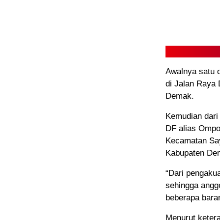
Awalnya satu o
di Jalan Ray
Demak.
Kemudian dari 
DF alias Ompo
Kecamatan Sa
Kabupaten De
“Dari pengakua
sehingga angg
beberapa baran
Menurut ketera