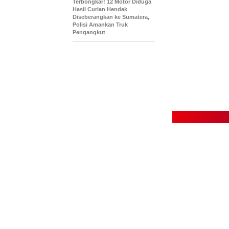
Terbongkar! 12 Motor Diduga
Hasil Curian Hendak
Diseberangkan ke Sumatera,
Polisi Amankan Truk
Pengangkut