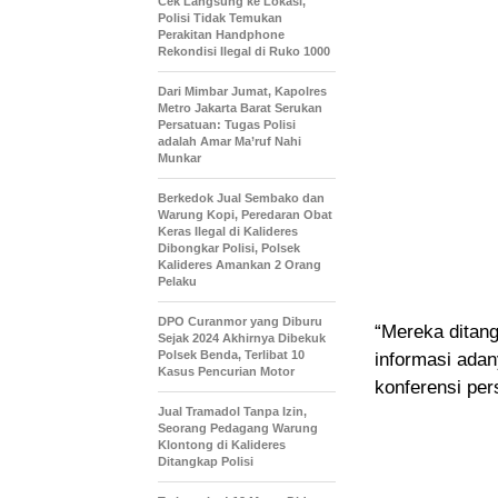
Cek Langsung ke Lokasi,
Polisi Tidak Temukan
Perakitan Handphone
Rekondisi Ilegal di Ruko 1000
Dari Mimbar Jumat, Kapolres
Metro Jakarta Barat Serukan
Persatuan: Tugas Polisi
adalah Amar Ma’ruf Nahi
Munkar
Berkedok Jual Sembako dan
Warung Kopi, Peredaran Obat
Keras Ilegal di Kalideres
Dibongkar Polisi, Polsek
Kalideres Amankan 2 Orang
Pelaku
DPO Curanmor yang Diburu
“Mereka ditang
Sejak 2024 Akhirnya Dibekuk
Polsek Benda, Terlibat 10
informasi adan
Kasus Pencurian Motor
konferensi per
Jual Tramadol Tanpa Izin,
Seorang Pedagang Warung
Klontong di Kalideres
Ditangkap Polisi