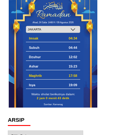
Ahad, 24 Safar 1448 H / 09 Agustus 2026
Imsak
04:34
Subuh
04:44
Dzuhur
12:02
Ashar
15:23
Maghrib
17:58
Isya
19:09
Waktu sholat berikutnya dalam:
2 jam 0 menit 42 detik
Sumber: Kemenag
ARSIP
Arsip