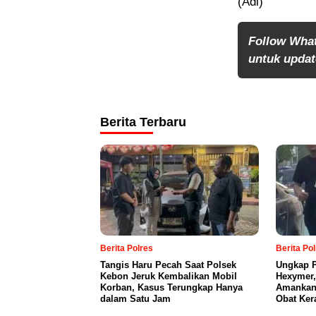
(Adi)
Follow Wha
untuk update
Berita Terbaru
Berita Polres
Berita Po
Tangis Haru Pecah Saat Polsek
Ungkap P
Kebon Jeruk Kembalikan Mobil
Hexymer,
Korban, Kasus Terungkap Hanya
Amankan 
dalam Satu Jam
Obat Ker