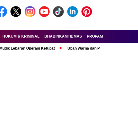
HUKUM & KRIMINAL
BHABINKAMTIBMAS
PROPAM
FORKOPIMDA
aran Operasi Ketupat
Ubah Warna dan Pasang Pelat Palsu, Pelaku Cura