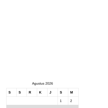
Agustus 2026
S
S
R
K
J
S
M
1
2