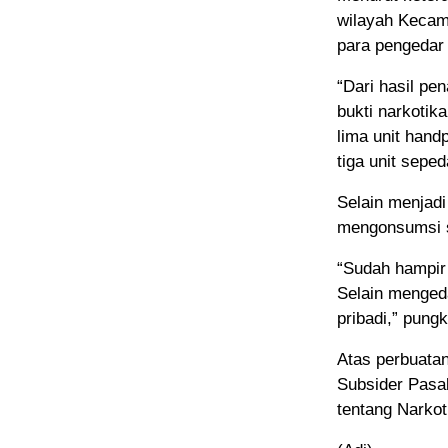
wilayah Keca
para pengedar 
“Dari hasil p
bukti narkotik
lima unit hand
tiga unit sepe
Selain menjadi
mengonsumsi s
“Sudah hampir
Selain menged
pribadi,” pung
Atas perbuatan
Subsider Pasa
tentang Narkot