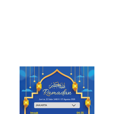
Jum'at, 22 Safar 1448 H / 07 Agustus 2026
Imsak
04:35