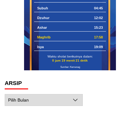
Subuh
04:45
Dzuhur
12:02
Ashar
15:23
Maghrib
17:58
Isya
19:09
Waktu sholat berikutnya dalam:
0 jam 19 menit 20 detik
Sumber: Kemenag
ARSIP
Arsip