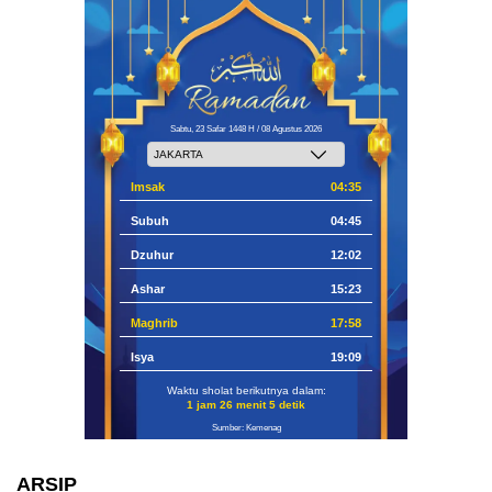
Sabtu, 23 Safar 1448 H / 08 Agustus 2026
Imsak
04:35
Subuh
04:45
Dzuhur
12:02
Ashar
15:23
Maghrib
17:58
Isya
19:09
Waktu sholat berikutnya dalam:
1 jam 26 menit 4 detik
Sumber: Kemenag
ARSIP