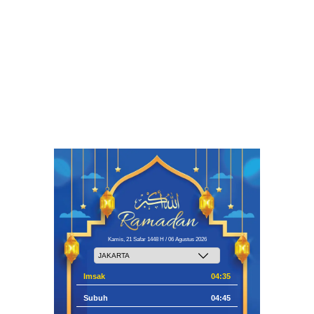
Kamis, 21 Safar 1448 H / 06 Agustus 2026
Imsak
04:35
Subuh
04:45