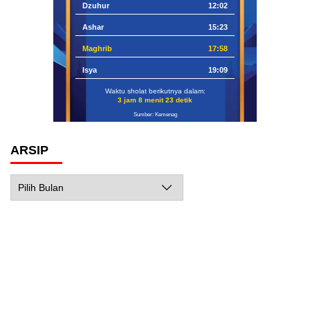
Dzuhur
12:02
Ashar
15:23
Maghrib
17:58
Isya
19:09
Waktu sholat berikutnya dalam:
3 jam 8 menit 21 detik
Sumber: Kemenag
ARSIP
Arsip