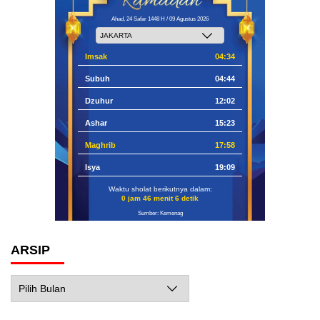
Ahad, 24 Safar 1448 H / 09 Agustus 2026
Imsak
04:34
Subuh
04:44
Dzuhur
12:02
Ashar
15:23
Maghrib
17:58
Isya
19:09
Waktu sholat berikutnya dalam:
0 jam 46 menit 5 detik
Sumber: Kemenag
ARSIP
Arsip