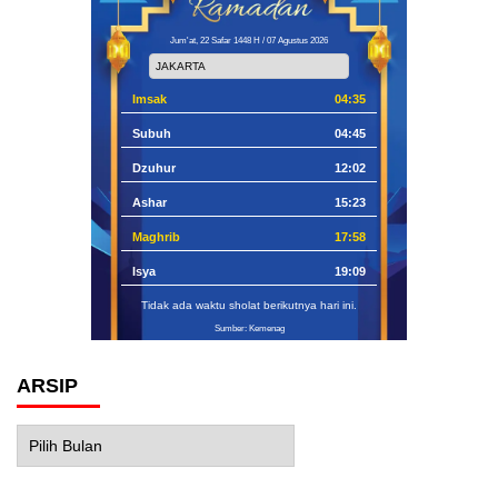
Jum'at, 22 Safar 1448 H / 07 Agustus 2026
Imsak
04:35
Subuh
04:45
Dzuhur
12:02
Ashar
15:23
Maghrib
17:58
Isya
19:09
Tidak ada waktu sholat berikutnya hari ini.
Sumber: Kemenag
ARSIP
Arsip