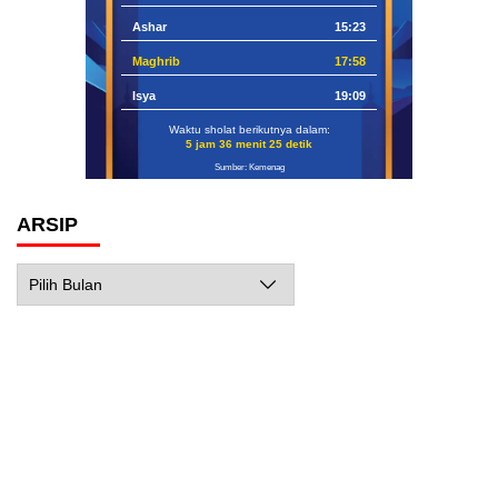
Ashar
15:23
Maghrib
17:58
Isya
19:09
Waktu sholat berikutnya dalam:
5 jam 36 menit 24 detik
Sumber: Kemenag
ARSIP
Arsip