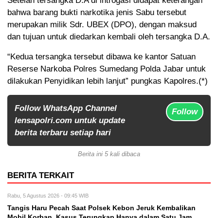
Setelah tersangka D.A di introgasi didapat keterangan
bahwa barang bukti narkotika jenis Sabu tersebut
merupakan milik Sdr. UBEX (DPO), dengan maksud
dan tujuan untuk diedarkan kembali oleh tersangka D.A.
“Kedua tersangka tersebut dibawa ke kantor Satuan
Reserse Narkoba Polres Sumedang Polda Jabar untuk
dilakukan Penyidikan lebih lanjut” pungkas Kapolres.(*)
Follow WhatsApp Channel
Follow
lensapolri.com untuk update
berita terbaru setiap hari
Berita ini 5 kali dibaca
BERITA TERKAIT
Rabu, 5 Agustus 2026 - 09:45 WIB
Tangis Haru Pecah Saat Polsek Kebon Jeruk Kembalikan
Mobil Korban, Kasus Terungkap Hanya dalam Satu Jam