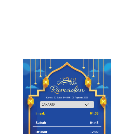
Kamis, 21 Safar 1448 H / 06 Agustus 2026
Imsak
04:35
Subuh
04:45
Dzuhur
12:02