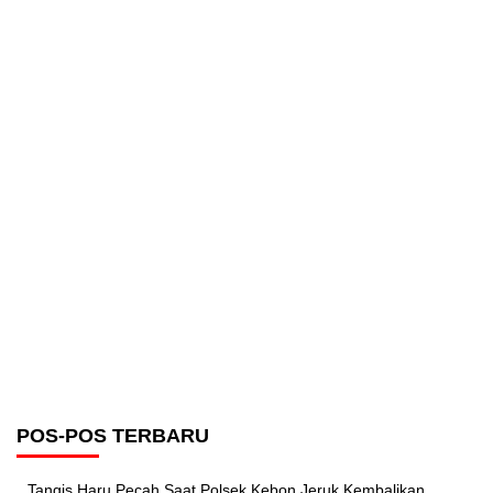
POS-POS TERBARU
Tangis Haru Pecah Saat Polsek Kebon Jeruk Kembalikan