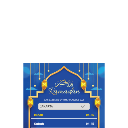
Jum'at, 22 Safar 1448 H / 07 Agustus 2026
Imsak
04:35
Subuh
04:45