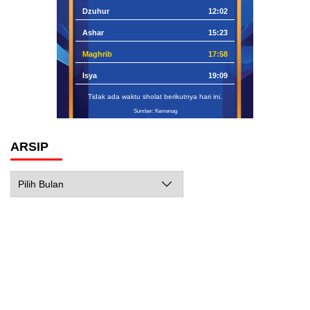
Dzuhur
12:02
Ashar
15:23
Maghrib
17:58
Isya
19:09
Tidak ada waktu sholat berikutnya hari ini.
Sumber: Kemenag
ARSIP
Arsip