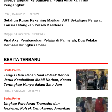
Diseberangkan ke Sumatera, Polisi Amankan Truk
Pengangkut
Rabu, 15 Juli 2026 - 09:28 WIB
Setahun Kuras Rekening Majikan, ART Sekaligus Perawat
Lansia Ditangkap Polsek Kalideres
Minggu, 14 Juni 2026 - 10:13 WIB
Viral Aksi Pembacokan Pelajar di Palmerah, Dua Pelaku
Berhasil Diringkus Polisi
BERITA TERBARU
Berita Polres
Tangis Haru Pecah Saat Polsek Kebon
Jeruk Kembalikan Mobil Korban, Kasus
Terungkap Hanya dalam Satu Jam
Rabu, 5 Agu 2026 - 09:45 WIB
Berita Polres
Ungkap Peredaran Tramadol dan
Hexymer, Polsek Cengkareng Amankan