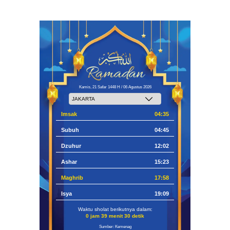
Kamis, 21 Safar 1448 H / 06 Agustus 2026
Imsak
04:35
Subuh
04:45
Dzuhur
12:02
Ashar
15:23
Maghrib
17:58
Isya
19:09
Waktu sholat berikutnya dalam:
0 jam 39 menit 29 detik
Sumber: Kemenag