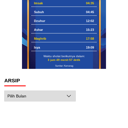
Imsak
04:35
Subuh
04:45
Dzuhur
12:02
Ashar
15:23
Maghrib
17:58
Isya
19:09
Waktu sholat berikutnya dalam:
3 jam 49 menit 56 detik
Sumber: Kemenag
ARSIP
Arsip