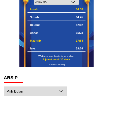
Imsak
04:35
Subuh
04:45
Dzuhur
12:02
Ashar
15:23
Maghrib
17:58
Isya
19:09
Waktu sholat berikutnya dalam:
1 jam 0 menit 34 detik
Sumber: Kemenag
ARSIP
Arsip