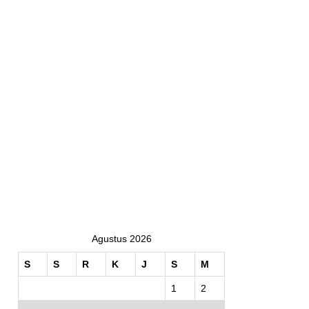
Agustus 2026
S
S
R
K
J
S
M
1
2