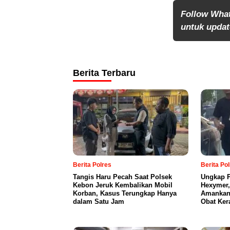
Follow Wha
untuk update
Berita Terbaru
Berita Polres
Berita Po
Tangis Haru Pecah Saat Polsek
Ungkap P
Kebon Jeruk Kembalikan Mobil
Hexymer,
Korban, Kasus Terungkap Hanya
Amankan 
dalam Satu Jam
Obat Ker