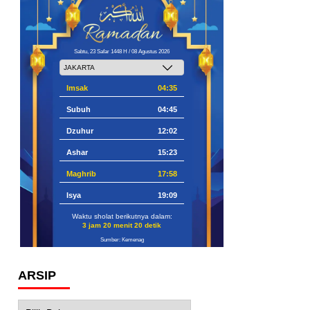
Sabtu, 23 Safar 1448 H / 08 Agustus 2026
Imsak
04:35
Subuh
04:45
Dzuhur
12:02
Ashar
15:23
Maghrib
17:58
Isya
19:09
Waktu sholat berikutnya dalam:
3 jam 20 menit 19 detik
Sumber: Kemenag
ARSIP
Arsip