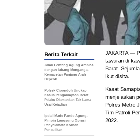
JAKARTA — Po
Berita Terkait
tawuran di ka
Jalan Lenteng Agung Amblas
Barat. Sejumla
dengan lubang Menganga,
Kemacetan Panjang Arah
ikut disita.
Depeok
Kasat Samapta
Polsek Cipondoh Ungkap
Kasus Penganiayaan Berat,
menjelaskan pe
Pelaku Diamankan Tak Lama
Polres Metro J
Usai Kejadian
Tim Patroli Pe
Ipda I Made Pande Agung,
2022.
Pimpin Langsung Oprasi
Penyelamata Korban
Penculikan