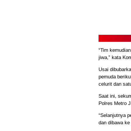
“Tim kemudian
jiwa,” kata Ko
Usai dibubark
pemuda berikut
celurit dan sat
Saat ini, seku
Polres Metro Ja
“Selanjutnya p
dan dibawa ke 