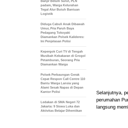
Banjir Belum Surut, PLN
padam, Warga Kelurahan
Tegal Alur Butuh Bantuan
Logistik
Diduga Cabuli Anak Dibawah
Umur, Pria Paruh Baya
Pedagang Tokoyaki
Diamankan Polsek Kalideres:
Ini Penjelasan Polisi
Kepergok Curi TV di Tengah
Musibah Kebakaran di Grogol
Petamburan, Seorang Pria
Diamankan Warga
Polsek Perbaungan Gerak
Cepat Respon Call Centre 110
Bantu Warga Lansia yang
Alami Sesak Napas di Depan
Kantor Polisi
Selanjutnya, p
perumahan Puri
Ledakan di SMA Negeri 72
langsung mem
Jakarta: 9 Siswa Luka dan
Aktivitas Belajar Dihentikan