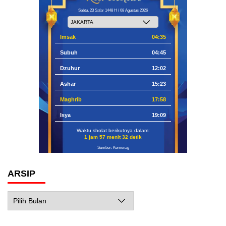
Sabtu, 23 Safar 1448 H / 08 Agustus 2026
Imsak
04:35
Subuh
04:45
Dzuhur
12:02
Ashar
15:23
Maghrib
17:58
Isya
19:09
Waktu sholat berikutnya dalam:
1 jam 57 menit 31 detik
Sumber: Kemenag
ARSIP
Arsip