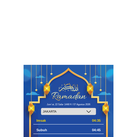
Jum'at, 22 Safar 1448 H / 07 Agustus 2026
Imsak
04:35
Subuh
04:45