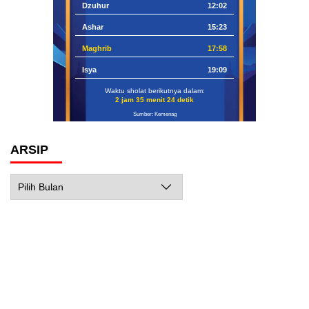
Dzuhur
12:02
Ashar
15:23
Maghrib
17:58
Isya
19:09
Waktu sholat berikutnya dalam:
2 jam 35 menit 22 detik
Sumber: Kemenag
ARSIP
Arsip