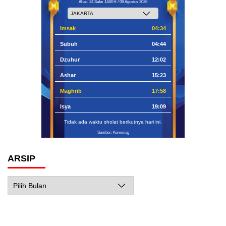
Ahad, 24 Safar 1448 H / 09 Agustus 2026
Imsak
04:34
Subuh
04:44
Dzuhur
12:02
Ashar
15:23
Maghrib
17:58
Isya
19:09
Tidak ada waktu sholat berikutnya hari ini.
Sumber: Kemenag
ARSIP
Arsip