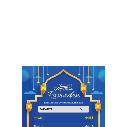
Sabtu, 23 Safar 1448 H / 08 Agustus 2026
Imsak
04:35
Subuh
04:45