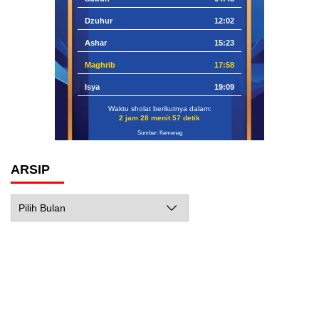
Dzuhur
12:02
Ashar
15:23
Maghrib
17:58
Isya
19:09
Waktu sholat berikutnya dalam:
2 jam 28 menit 56 detik
Sumber: Kemenag
ARSIP
Arsip