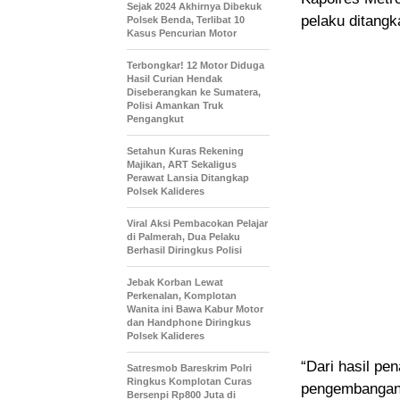
Sejak 2024 Akhirnya Dibekuk
pelaku ditangk
Polsek Benda, Terlibat 10
Kasus Pencurian Motor
Terbongkar! 12 Motor Diduga
Hasil Curian Hendak
Diseberangkan ke Sumatera,
Polisi Amankan Truk
Pengangkut
Setahun Kuras Rekening
Majikan, ART Sekaligus
Perawat Lansia Ditangkap
Polsek Kalideres
Viral Aksi Pembacokan Pelajar
di Palmerah, Dua Pelaku
Berhasil Diringkus Polisi
Jebak Korban Lewat
Perkenalan, Komplotan
Wanita ini Bawa Kabur Motor
dan Handphone Diringkus
Polsek Kalideres
“Dari hasil pe
Satresmob Bareskrim Polri
Ringkus Komplotan Curas
pengembangan 
Bersenpi Rp800 Juta di