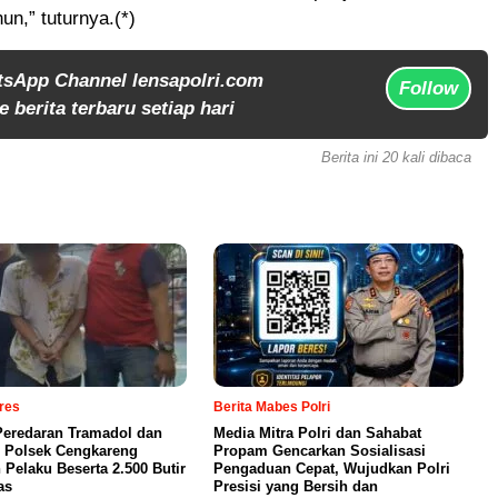
un,” tuturnya.(*)
tsApp Channel lensapolri.com
Follow
 berita terbaru setiap hari
Berita ini 20 kali dibaca
lres
Berita Mabes Polri
eredaran Tramadol dan
Media Mitra Polri dan Sahabat
 Polsek Cengkareng
Propam Gencarkan Sosialisasi
Pelaku Beserta 2.500 Butir
Pengaduan Cepat, Wujudkan Polri
as
Presisi yang Bersih dan