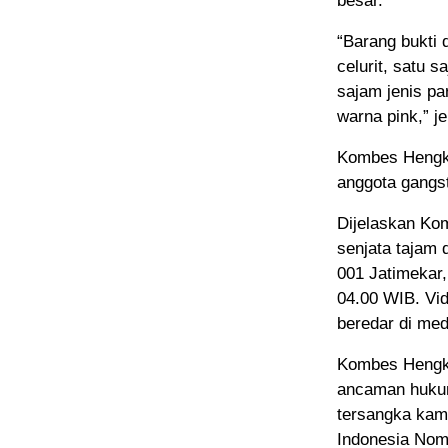
besar.
“Barang bukti 
celurit, satu 
sajam jenis pa
warna pink,” j
Kombes Hengki
anggota gangs
Dijelaskan Ko
senjata tajam
001 Jatimekar,
04.00 WIB. Vi
beredar di med
Kombes Hengki
ancaman hukum
tersangka kami
Indonesia Nom