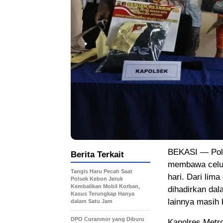
BEKASI — Polr
Berita Terkait
membawa celuri
Tangis Haru Pecah Saat
hari. Dari lim
Polsek Kebon Jeruk
Kembalikan Mobil Korban,
dihadirkan dal
Kasus Terungkap Hanya
lainnya masih 
dalam Satu Jam
DPO Curanmor yang Diburu
Kapolres Metr