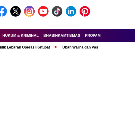
HUKUM & KRIMINAL
BHABINKAMTIBMAS
PROPAM
FORKOPIMDA
an Operasi Ketupat
Ubah Warna dan Pasang Pelat Palsu, Pelaku Curanm