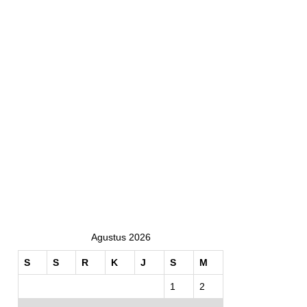
Agustus 2026
S
S
R
K
J
S
M
1
2