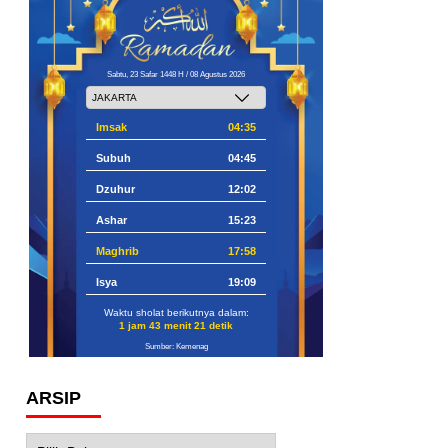
Sabtu, 23 Safar 1448 H / 08 Agustus 2026
Imsak
04:35
Subuh
04:45
Dzuhur
12:02
Ashar
15:23
Maghrib
17:58
Isya
19:09
Waktu sholat berikutnya dalam:
1 jam 43 menit 20 detik
Sumber: Kemenag
ARSIP
Arsip