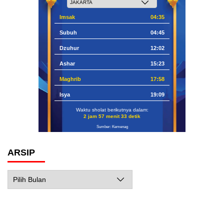
Imsak
04:35
Subuh
04:45
Dzuhur
12:02
Ashar
15:23
Maghrib
17:58
Isya
19:09
Waktu sholat berikutnya dalam:
2 jam 57 menit 32 detik
Sumber: Kemenag
ARSIP
Arsip